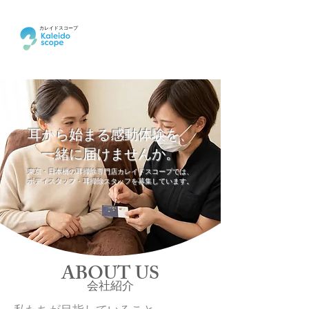
カレイドスコープ
105688
耳から始まる感動体験を、
一緒に届けませんか。
東京・日本橋の耳掃除専門店カレイドスコープでは、
ボディスタッフ・耳掃除スタッフを募集しています。
ABOUT US
​会社紹介