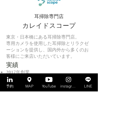
耳掃除専門店
​カレイドスコープ
東京・日本橋にある耳掃除専門店。
専用カメラを使用した耳掃除とリラクゼ
ーションを提供し、国内外から多くのお
客様にご来店いただいています。
実績
2017年創業
YouTube登録者数7万人超
テレビ・雑誌・Webメディア出演多数
予約
MAP
YouTube
instagram
LINE
国内外から来店